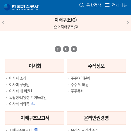
본문으로 가기
통합검색
전체메뉴
지배구조(G)
지배구조(G)
페이스북
트위터
블로그
이사회
주식정보
이사회 소개
주주여러분께
이사회 구성원
주주 및 배당
이사회 내 위원회
주주총회
독립성/다양성 가이드라인
이사회 회의록
지배구조보고서
윤리인권경영
지배구조보고서
윤리·인권경영 소개