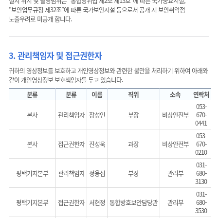
설치 위치 및 촬영범위는 “통합방위법 제2조 제13호”에 따른 국가중요시설,
“보안업무규정 제32조”에 따른 국가보안시설 등으로서 공개 시 보안취약점
노출우려로 미공개 합니다.
3. 관리책임자 및 접근권한자
귀하의 영상정보를 보호하고 개인영상정보와 관련한 불만을 처리하기 위하여 아래와
같이 개인영상정보 보호책임자를 두고 있습니다.
분류
분류
이름
직위
소속
연락처
053-
본사
관리책임자
장성인
부장
비상안전부
670-
0441
053-
본사
접근권한자
진성욱
과장
비상안전부
670-
0210
031-
평택기지본부
관리책임자
정용섭
부장
관리부
680-
3130
031-
평택기지본부
접근권한자
서현정
통합방호보안담당관
관리부
680-
3530