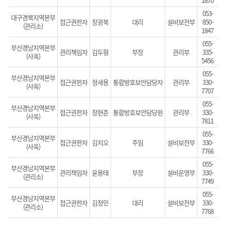
1870
053-
대구경북지역본부
접근권한자
장광복
대리
설비보전부
850-
(관리소)
1847
055-
부산경남지역본부
관리책임자
김두형
부장
관리부
335-
(사옥)
5456
055-
부산경남지역본부
접근권한자
정세용
통합방호보안담당자
관리부
330-
(사옥)
7707
055-
부산경남지역본부
접근권한자
장현준
통합방호보안담당원
관리부
330-
(사옥)
7811
055-
부산경남지역본부
접근권한자
김지오
주임
설비보전부
330-
(사옥)
7766
055-
부산경남지역본부
관리책임자
윤용태
부장
설비운영부
330-
(관리소)
7749
055-
부산경남지역본부
접근권한자
김정민
대리
설비보전부
330-
(관리소)
7768