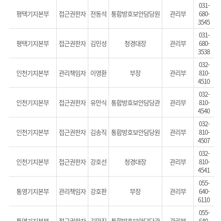
031-
평택기지본부
접근권한자
전동석
통합방호보안담당원
관리부
680-
3545
031-
평택기지본부
접근권한자
김민성
청경대장
관리부
680-
3538
032-
인천기지본부
관리책임자
이영환
부장
관리부
810-
4510
032-
인천기지본부
접근권한자
유만식
통합방호보안담당관
관리부
810-
4540
032-
인천기지본부
접근권한자
김송직
통합방호보안담당원
관리부
810-
4507
032-
인천기지본부
접근권한자
강호선
청경대장
관리부
810-
4541
055-
통영기지본부
관리책임자
강호판
부장
관리부
640-
6110
055-
통영기지본부
접근권한자
김만진
통합방호보안담당관
관리부
640-