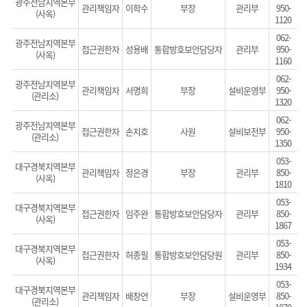
광주전남지역본부
관리책임자
이학수
부장
관리부
950-
(사옥)
1120
062-
광주전남지역본부
접근권한자
성용배
통합방호보안담당자
관리부
950-
(사옥)
1160
062-
광주전남지역본부
관리책임자
서명희
부장
설비운영부
950-
(관리소)
1320
062-
광주전남지역본부
접근권한자
손지호
사원
설비보전부
950-
(관리소)
1350
053-
대구경북지역본부
관리책임자
정은경
부장
관리부
850-
(사옥)
1810
053-
대구경북지역본부
접근권한자
임주완
통합방호보안담당자
관리부
850-
(사옥)
1867
053-
대구경북지역본부
접근권한자
허종필
통합방호보안담당원
관리부
850-
(사옥)
1934
053-
대구경북지역본부
관리책임자
배창언
부장
설비운영부
850-
(관리소)