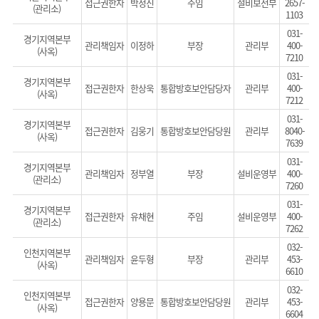
접근권한자
박정진
주임
설비보전부
2657-
(관리소)
1103
031-
경기지역본부
관리책임자
이정하
부장
관리부
400-
(사옥)
7210
031-
경기지역본부
접근권한자
한상욱
통합방호보안담당자
관리부
400-
(사옥)
7212
031-
경기지역본부
접근권한자
김웅기
통합방호보안담당원
관리부
8040-
(사옥)
7639
031-
경기지역본부
관리책임자
정부열
부장
설비운영부
400-
(관리소)
7260
031-
경기지역본부
접근권한자
유채현
주임
설비운영부
400-
(관리소)
7262
032-
인천지역본부
관리책임자
윤두형
부장
관리부
453-
(사옥)
6610
032-
인천지역본부
접근권한자
양용문
통합방호보안담당원
관리부
453-
(사옥)
6604