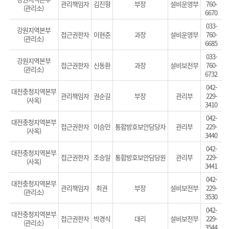
관리책임자
김진형
부장
설비운영부
760-
(관리소)
6670
033-
강원지역본부
접근권한자
이현준
과장
설비운영부
760-
(관리소)
6685
033-
강원지역본부
접근권한자
신동환
과장
설비보전부
760-
(관리소)
6732
042-
대전충청지역본부
관리책임자
권순길
부장
관리부
229-
(사옥)
3410
042-
대전충청지역본부
접근권한자
이승민
통합방호보안담당자
관리부
229-
(사옥)
3440
042-
대전충청지역본부
접근권한자
조승일
통합방호보안담당원
관리부
229-
(사옥)
3441
042-
대전충청지역본부
관리책임자
최권
부장
설비보전부
229-
(관리소)
3530
042-
대전충청지역본부
접근권한자
박경식
대리
설비보전부
229-
(관리소)
3544