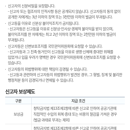
신고자의 신분비밀을 보장합니다.
- 신고자 또는 협조자의 인적사항 등은 공개되지 않습니다. 신고자등의 동의 없이
공개한 자에게는 3년 이하의 징역 또는 3천만원 이하의 벌금이 부과됩니다.
신고등을 이유로 신분상 불이익조치가 금지됩니다.
- 신고자등은 신고등을 이유로 신분상·인사상·경제적 불이익을 받지 않으며,
불이익조치를 한 자에게는 최고 2년 이하의 징역 또는 2천만원 이하의 벌금이
부과됩니다.
신고자등은 신변보호조치를 국민권익위원회에 요청할 수 있습니다.
- 신고자등과 그 친족·동거인이 신고등을 이유로 생명·신체에 중대한 위해를
입었거나 입을 우려가 명백한 경우 국민권익위원회에 신변보호조치를 요청할 수
있습니다.
신고자등의 위법행위에 대한 책임이 감경될 수 있습니다.
- 신고등과 관련하여 신고자등의 위법행위가 발견된 경우, 그 형벌, 징계 및 불리한
행정처분 등이 감경되거나 면제될 수 있습니다.
신고자 보상제도
구분
지급 조건
청탁금지법 제13조제1항에 따른 신고로 인하여 공공기관에
보상금
직접적인 수입의 회복·증대 또는 비용의 절감을 가져온 경우
(벌금·과태료 부과는 제외)
청탁금지법 제13조제1항에 따른 신고로 인하여 공공기관에