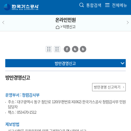
본문으로 가기
통합검색
전체메뉴
온라인민원
익명신고
전자점자
전자점자
페이스북
트위터
블로그
바로보기
다운로드
방만경영신고
방만경영신고
방만경영 신고하기
운영부서 : 청렴감사부
주소 : 대구광역시 동구 첨단로 120(우편번호:41062) 한국가스공사 청렴감사부 민원
담당자
팩스 : 053-670-1512
제보방법
신고사항을 육하원칙에 의해 구제적으로 명시하여 신고