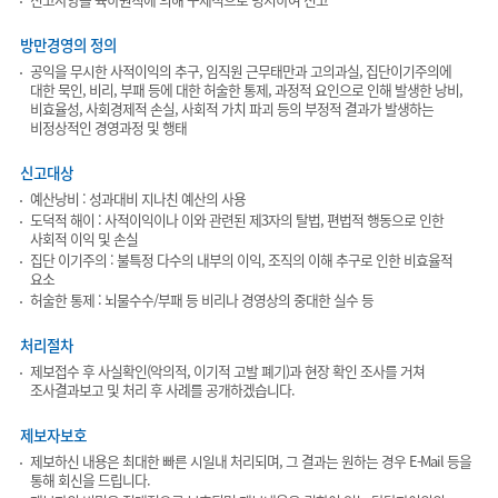
방만경영의 정의
공익을 무시한 사적이익의 추구, 임직원 근무태만과 고의과실, 집단이기주의에
대한 묵인, 비리, 부패 등에 대한 허술한 통제, 과정적 요인으로 인해 발생한 낭비,
비효율성, 사회경제적 손실, 사회적 가치 파괴 등의 부정적 결과가 발생하는
비정상적인 경영과정 및 행태
신고대상
예산낭비 : 성과대비 지나친 예산의 사용
도덕적 해이 : 사적이익이나 이와 관련된 제3자의 탈법, 편법적 행동으로 인한
사회적 이익 및 손실
집단 이기주의 : 불특정 다수의 내부의 이익, 조직의 이해 추구로 인한 비효율적
요소
허술한 통제 : 뇌물수수/부패 등 비리나 경영상의 중대한 실수 등
처리절차
제보접수 후 사실확인(악의적, 이기적 고발 폐기)과 현장 확인 조사를 거쳐
조사결과보고 및 처리 후 사례를 공개하겠습니다.
제보자보호
제보하신 내용은 최대한 빠른 시일내 처리되며, 그 결과는 원하는 경우 E-Mail 등을
통해 회신을 드립니다.