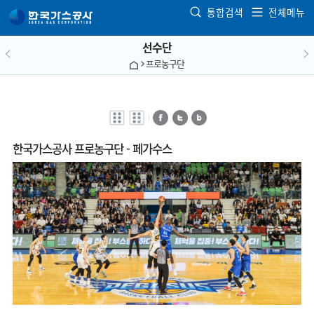
본문으로 가기
통합검색
전체메뉴
선수단
프로농구단
전자점자
전자점자
페이스북
트위터
블로그
바로보기
다운로드
한국가스공사 프로농구단 - 페가수스