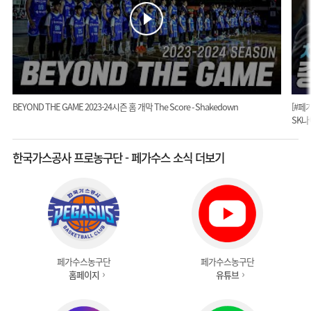
BEYOND THE GAME 2023-24시즌 홈 개막 The Score - Shakedown
[#페
SK나
한국가스공사 프로농구단 - 페가수스 소식 더보기
페가수스농구단
페가수스농구단
홈페이지
유튜브