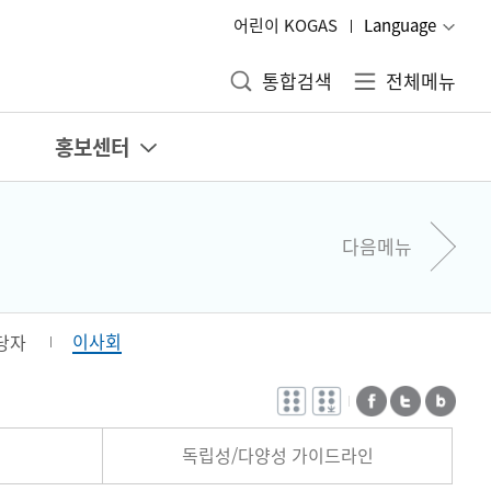
어린이 KOGAS
Language
통합검색
전체메뉴
홍보센터
다음메뉴
이사회
당자
전자점자
전자점자
페이스북
트위터
블로그
바로보기
다운로드
독립성/다양성 가이드라인