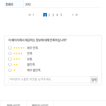
조회수
2682
처음페이지
이전페이지
1
2
3
4
5
다음페이지
마지막페이지
이 페이지에서 제공하는 정보에 대해 만족하십니까?
매우 만족
만족
보통
불만족
매우 불만족
입력
관련사이트
패밀리사이트