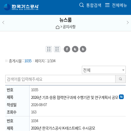
본문으로 가기
통합검색
전체메뉴
뉴스룸
공지사항
전자점자
전자점자
페이스북
트위터
블로그
바로보기
다운로드
총게시물 :
1035
페이지 :
1/104
검색
번호
1035
제목
2026년 기초·응용 협력연구과제 수행기관 및 연구계획서 공모
작성일
2026-08-07
조회수
163
번호
1034
제목
2026년 한국가스공사 K-테스트베드 수시공모