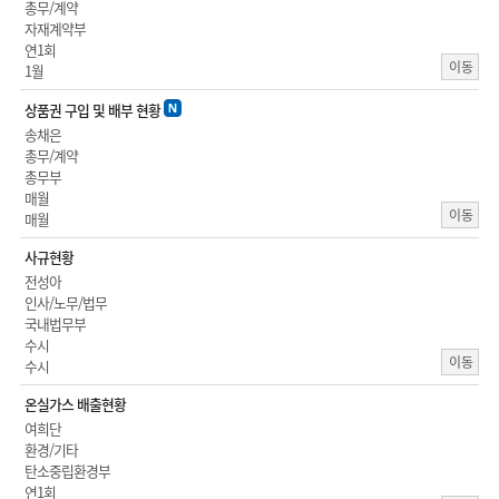
총무/계약
자재계약부
연1회
이동
1월
상품권 구입 및 배부 현황
송채은
총무/계약
총무부
매월
이동
매월
사규현황
전성아
인사/노무/법무
국내법무부
수시
이동
수시
온실가스 배출현황
여희단
환경/기타
탄소중립환경부
연1회