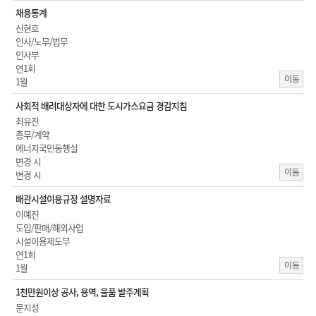
채용통계
신현호
인사/노무/법무
인사부
연1회
이동
1월
사회적 배려대상자에 대한 도시가스요금 경감지침
최유진
총무/계약
에너지국민동행실
변경 시
이동
변경 시
배관시설이용규정 설명자료
이예진
도입/판매/해외사업
시설이용제도부
연1회
이동
1월
1천만원이상 공사, 용역, 물품 발주계획
문지성