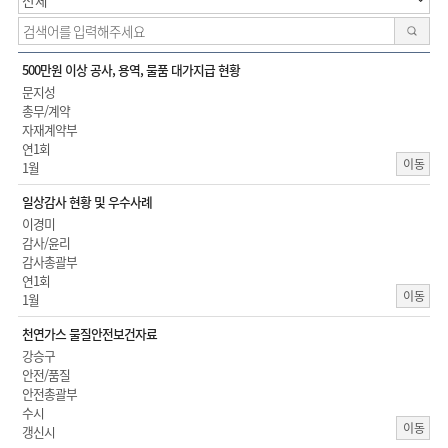
검색
500만원 이상 공사, 용역, 물품 대가지급 현황
문지성
총무/계약
자재계약부
연1회
이동
1월
일상감사 현황 및 우수사례
이경미
감사/윤리
감사총괄부
연1회
이동
1월
천연가스 물질안전보건자료
강승구
안전/품질
안전총괄부
수시
이동
갱신시