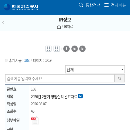
본문으로 가기
통합검색
전체메뉴
IR정보
IR자료
전자점자
전자점자
페이스북
트위터
블로그
바로보기
다운로드
총게시물 :
188
페이지 :
1/19
검색
글번호
188
제목
2026년 2분기 영업실적 발표자료
작성일
2026-08-07
조회수
43
첨부파일
구분