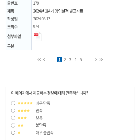
글번호
179
제목
2024년 1분기 영업실적 발표자료
작성일
2024-05-13
조회수
974
첨부파일
구분
처음페이지
이전페이지
1
2
3
4
5
다음페이지
마지막페이지
이 페이지에서 제공하는 정보에 대해 만족하십니까?
매우 만족
만족
보통
불만족
매우 불만족