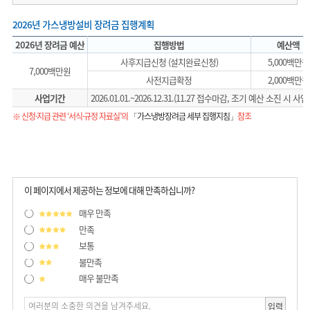
2026년 가스냉방설비 장려금 집행계획
2026년 장려금 예산
집행방법
예산액
사후지급신청 (설치완료신청)
5,000백만원
7,000백만원
사전지급확정
2,000백만원
사업기간
2026.01.01.~2026.12.31.(11.27 접수마감, 조기 예산 소진 시 사
※ 신청·지급 관련 ‘서식·규정 자료실’의
「가스냉방장려금 세부 집행지침」
참조
이 페이지에서 제공하는 정보에 대해 만족하십니까?
매우 만족
만족
보통
불만족
매우 불만족
입력