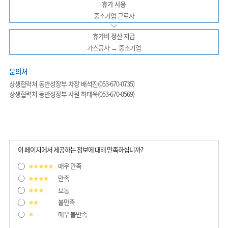
휴가 사용
중소기업 근로자
휴가비 정산 지급
가스공사 → 중소기업
문의처
상생협력처 동반성장부 차장 배석진(053-670-0735)
상생협력처 동반성장부 사원 하태욱(053-670-0569)
이 페이지에서 제공하는 정보에 대해 만족하십니까?
매우 만족
만족
보통
불만족
매우 불만족