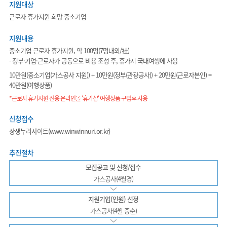
지원대상
근로자 휴가지원 희망 중소기업
지원내용
중소기업 근로자 휴가지원, 약 100명(7명내외/社)
- 정부·기업·근로자가 공동으로 비용 조성 후, 휴가시 국내여행에 사용
10만원(중소기업(가스공사 지원)) + 10만원(정부(관광공사)) + 20만원(근로자본인) =
40만원(여행상품)
*근로자 휴가지원 전용 온라인몰 '휴가샵' 여행상품 구입후 사용
신청접수
상생누리사이트(www.winwinnuri.or.kr)
추진절차
모집공고 및 신청/접수
가스공사(4월경)
지원기업(인원) 선정
가스공사(4월 중순)