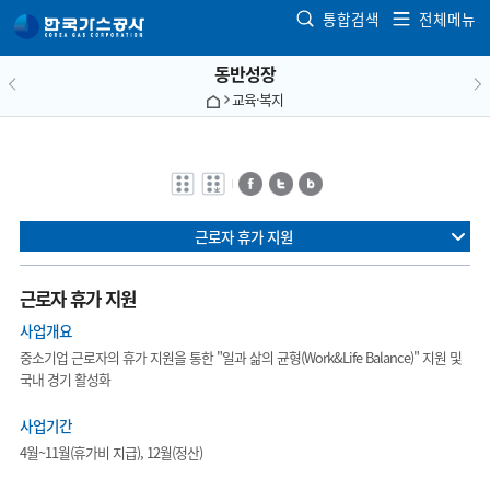
본문으로 가기
통합검색
전체메뉴
동반성장
교육·복지
전자점자
전자점자
페이스북
트위터
블로그
바로보기
다운로드
근로자 휴가 지원
근로자 휴가 지원
사업개요
중소기업 근로자의 휴가 지원을 통한 "일과 삶의 균형(Work&Life Balance)" 지원 및
국내 경기 활성화
사업기간
4월~11월(휴가비 지급), 12월(정산)