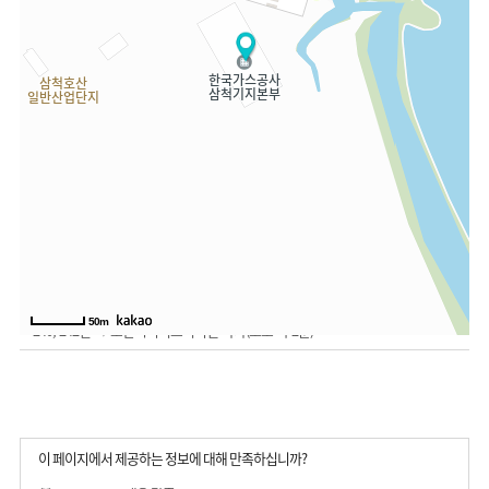
주소
강원 삼척시 원덕읍 호산해변길 18
전화번호
033) 571-4000
팩스번호
033) 571-4109
버스 이용 시
일반버스(출발지 : 종합버스터미널)
50m
240, 242번 → 호산시외버스터미널 하차(도보 약 2분)
이 페이지에서 제공하는 정보에 대해 만족하십니까?