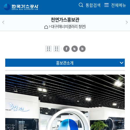
본문으로 가기
통합검색
전체메뉴
천연가스홍보관
대구(에너지갤러리 청연)
전자점자
전자점자
페이스북
트위터
블로그
바로보기
다운로드
홍보관소개