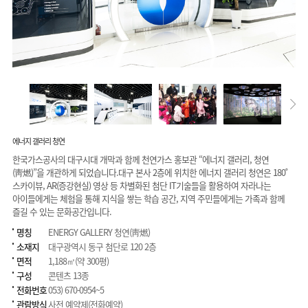
에너지 갤러리 청연
한국가스공사의 대구시대 개막과 함께 천연가스 홍보관 “에너지 갤러리, 청연
(靑燃)”을 개관하게 되었습니다.대구 본사 2층에 위치한 에너지 갤러리 청연은 180˚
스카이뷰, AR(증강현실) 영상 등 차별화된 첨단 IT기술들을 활용하여 자라나는
아이들에게는 체험을 통해 지식을 쌓는 학습 공간, 지역 주민들에게는 가족과 함께
즐길 수 있는 문화공간입니다.
명칭
ENERGY GALLERY 청연(靑燃)
소재지
대구광역시 동구 첨단로 120 2층
면적
1,188㎡(약 300평)
구성
콘텐츠 13종
전화번호
053) 670-0954~5
관람방식
사전 예약제(전화예약)