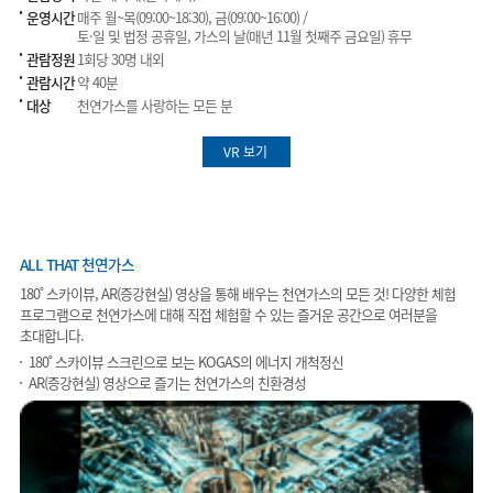
운영시간
매주 월~목(09:00~18:30), 금(09:00~16:00) /
토·일 및 법정 공휴일, 가스의 날(매년 11월 첫째주 금요일) 휴무
관람정원
1회당 30명 내외
관람시간
약 40분
대상
천연가스를 사랑하는 모든 분
VR 보기
ALL THAT 천연가스
180˚ 스카이뷰, AR(증강현실) 영상을 통해 배우는 천연가스의 모든 것! 다양한 체험
프로그램으로 천연가스에 대해 직접 체험할 수 있는 즐거운 공간으로 여러분을
초대합니다.
180˚ 스카이뷰 스크린으로 보는 KOGAS의 에너지 개척정신
AR(증강현실) 영상으로 즐기는 천연가스의 친환경성