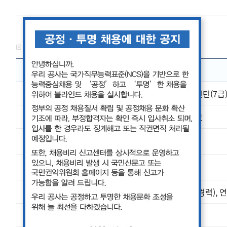
총게시물 :
79
페이지 :
1/8
번호
제목
79
2026년 한국가스공사 하반기 고졸 채용형 인턴(7급
78
2026년 한국가스공사 체험형 인턴 모집 공고
77
한국가스공사 비상임이사 초빙 공고
76
한국가스공사 사장 초빙 공고
75
2026년 한국가스공사 상반기 일반직(신입, 경력), 
74
한국가스공사 비상임이사 초빙 공고