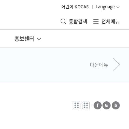
어린이 KOGAS
Language
통합검색
전체메뉴
홍보센터
다음메뉴
전자점자
전자점자
페이스북
트위터
블로그
바로보기
다운로드