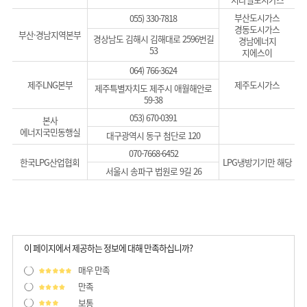
부산도시가스
055) 330-7818
경동도시가스
부산·경남지역본부
경상남도 김해시 김해대로 2596번길
경남에너지
53
지에스이
064) 766-3624
제주LNG본부
제주도시가스
제주특별자치도 제주시 애월해안로
59-38
053) 670-0391
본사
에너지국민동행실
대구광역시 동구 첨단로 120
070-7668-6452
한국LPG산업협회
LPG냉방기기만 해당
서울시 송파구 법원로 9길 26
이 페이지에서 제공하는 정보에 대해 만족하십니까?
매우 만족
만족
보통