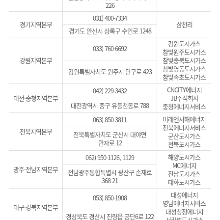
226
031) 400-7334
경기지역본부
삼천리
경기도 안산시 상록구 수인로 1248
강원도시가스
033) 760-6692
참빛원주도시가스
강원지역본부
참빛충북도시가스
참빛영동도시가스
강원특별자치도 원주시 단구로 423
참빛속초도시가스
CNCITY에너지
042) 229-3432
대전·충청지역본부
JB주식회사
대전광역시 중구 유등천동로 788
충청에너지서비스
미래엔서해에너지
063) 850-3811
전북에너지서비스
전북지역본부
전북특별자치도 군산시 대야면
군산도시가스
만자로 12
전북도시가스
해양도시가스
062) 950-1126, 1129
MC에너지
광주·전남지역본부
전남광주통합특별시 광산구 손재로
전남도시가스
368-21
대화도시가스
대성에너지
053) 850-1908
영남에너지서비스
대구·경북지역본부
대성청정에너지
경상북도 경산시 진량읍 공단6로 122
서라벌도시가스