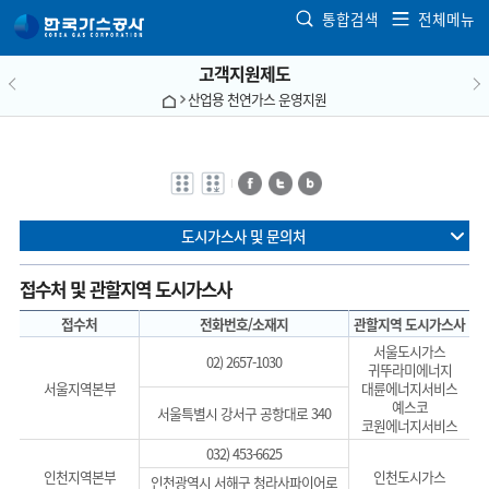
본문으로 가기
통합검색
전체메뉴
고객지원제도
산업용 천연가스 운영지원
전자점자
전자점자
페이스북
트위터
블로그
바로보기
다운로드
도시가스사 및 문의처
접수처 및 관할지역 도시가스사
접수처
전화번호/소재지
관할지역 도시가스사
서울도시가스
02) 2657-1030
귀뚜라미에너지
서울지역본부
대륜에너지서비스
예스코
서울특별시 강서구 공항대로 340
코원에너지서비스
032) 453-6625
인천지역본부
인천도시가스
인천광역시 서해구 청라사파이어로