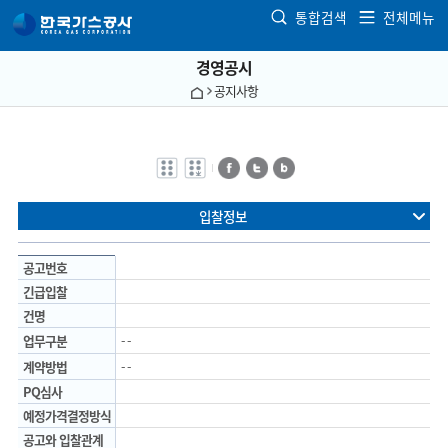
본문으로 가기
통합검색
전체메뉴
경영공시
공지사항
전자점자
전자점자
페이스북
트위터
블로그
바로보기
다운로드
입찰정보
공고번호
긴급입찰
건명
업무구분
- -
계약방법
- -
PQ심사
예정가격결정방식
공고와 입찰관계