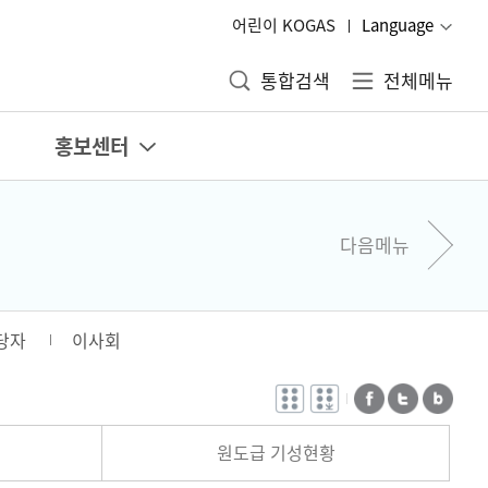
어린이 KOGAS
Language
통합검색
전체메뉴
홍보센터
다음메뉴
당자
이사회
전자점자
전자점자
페이스북
트위터
블로그
바로보기
다운로드
원도급 기성현황