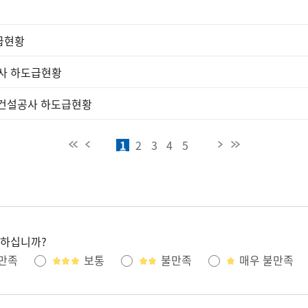
급현황
사 하도급현황
 건설공사 하도급현황
1
2
3
4
5
처음페이지
이전페이지
다음페이지
마지막페이지
족하십니까?
만족
보통
불만족
매우 불만족