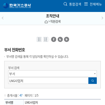
본문으로 가기
통합검색
전체메뉴
조직안내
직원검색
전자점자
전자점자
페이스북
트위터
블로그
바로보기
다운로드
부서 전화번호
부서명 검색을 통해 각 담당자를 확인하실 수 있습니다.
부서 검색
검색
총게시물 :
47
페이지 :
1/5
부서명
LNG사업처