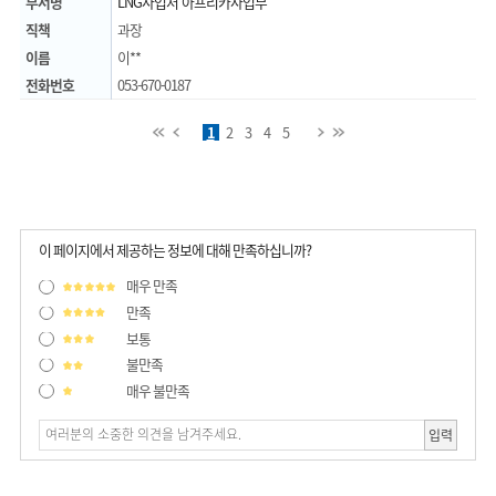
부서명
LNG사업처 아프리카사업부
직책
과장
이름
이**
전화번호
053-670-0187
처음
이전
1
2
3
4
다음
5
마지막
이 페이지에서 제공하는 정보에 대해 만족하십니까?
매우 만족
만족
보통
불만족
매우 불만족
입력