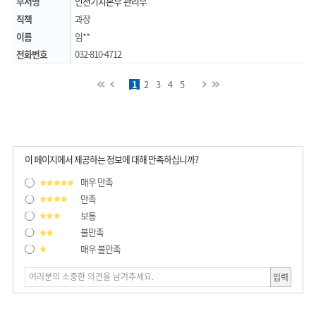
부서명
인천기지본부 관리부
직책
과장
이름
임**
전화번호
032-810-4712
처음
이전
1
2
3
4
다음
5
마지막
이 페이지에서 제공하는 정보에 대해 만족하십니까?
매우 만족
만족
보통
불만족
매우 불만족
입력