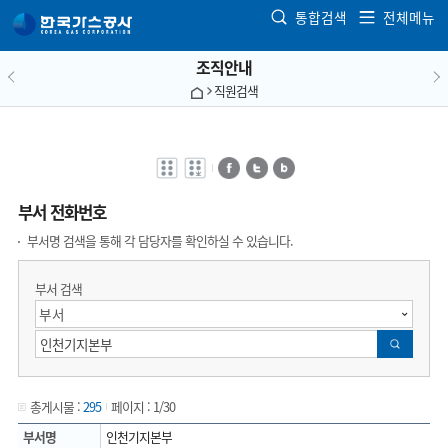
본문으로 가기
통합검색
전체메뉴
조직안내
직원검색
전자점자
전자점자
페이스북
트위터
블로그
바로보기
다운로드
부서 전화번호
부서명 검색을 통해 각 담당자를 확인하실 수 있습니다.
부서 검색
검색
총게시물 :
295
페이지 :
1/30
부서명
인천기지본부