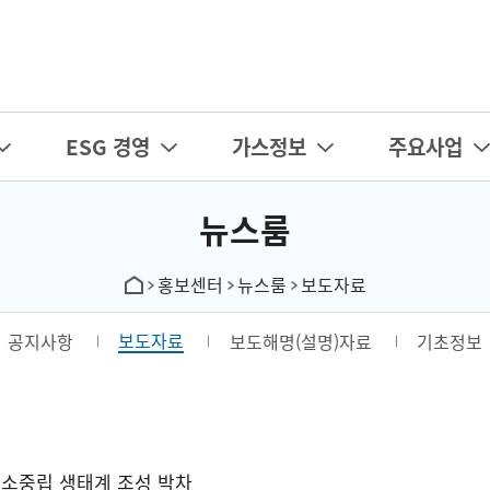
카피라이트로 가기
본문으로 가기
주메뉴로 가기
ESG 경영
가스정보
주요사업
뉴스룸
홍보센터
뉴스룸
보도자료
보도자료
공지사항
보도해명(설명)자료
기초정보
탄소중립 생태계 조성 박차