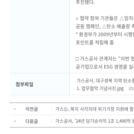
추진됐다.
○ 협약 참여 기관들은 △임직
공동 캠페인, △탄소 배출량 
* 환경부가 2009년부터 시
포인트를 적립해 줌
□ 가스공사 관계자는 “이번 
공기업으로서 ESG 경영을 실
가스공사, 대구경북 지역 탄소중
첨부파일
1. 업무협약 기념사진.jpg
([5
이전글
가스公, 복지 사각지대 위기가정 지원에 팔
가스공사, ‘24년 당기순이익 1조 1,490억
다음글