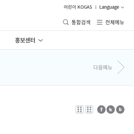
어린이 KOGAS
Language
통합검색
전체메뉴
홍보센터
다음메뉴
전자점자
전자점자
페이스북
트위터
블로그
바로보기
다운로드