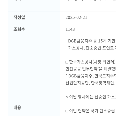
작성일
2025-02-21
조회수
1143
- DGB금융지주 등 15개 
- 가스공사, 탄소중립 포인트
□ 한국가스공사(사장 최연혜)는
민간공공 업무협약’을 체결했
* DGB금융지주, 한국토지
산업단지공단, 한국장학재단, 
○ 이날 행사에는 신승섭 가스
내용
□ 이번 협약은 국가 탄소중립