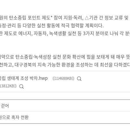
원의 탄소중립 포인트 제도* 참여 지원·독려, △기관 간 정보 교류 및
측정·관리 등 다양한 실천 활동에 적극 협력할 계획이다.
행한 제도로 에너지, 자동차, 녹색생활 실천 등 3가지 분야로 나눠 
협약으로 탄소중립·녹색성장 실천 문화 확산에 힘을 보태게 돼 매우 
천하고, 대구경북의 지속 가능한 환경을 조성하는 데 최선을 다하겠다
립 생태계 조성 박차.hwp
([114688KB])
미리보기
13812KB])
미리보기
 걷어
 원으로 흑자 전환