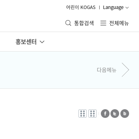
어린이 KOGAS
Language
통합검색
전체메뉴
홍보센터
다음메뉴
전자점자
전자점자
페이스북
트위터
블로그
바로보기
다운로드