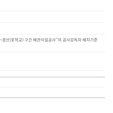
~경산(포척교) 구간 배관이설공사”의 공사감독자 배치기준