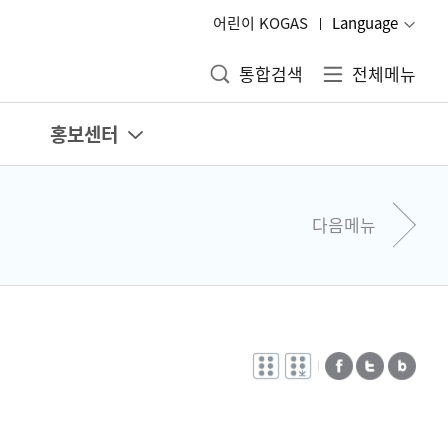
어린이 KOGAS
Language
통합검색
전체메뉴
홍보센터
다음메뉴
전자점자
전자점자
페이스북
트위터
블로그
바로보기
다운로드