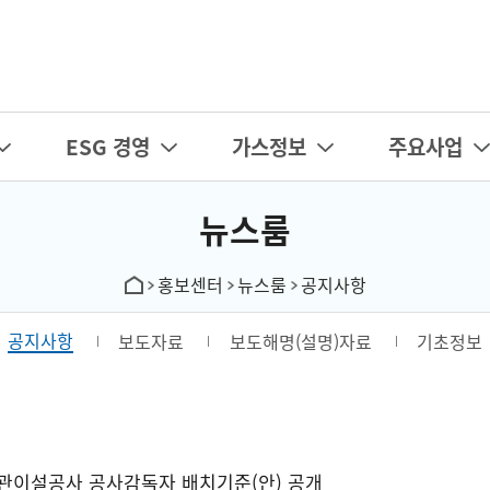
카피라이트로 가기
본문으로 가기
주메뉴로 가기
ESG 경영
가스정보
주요사업
뉴스룸
홍보센터
뉴스룸
공지사항
공지사항
보도자료
보도해명(설명)자료
기초정보
배관이설공사 공사감독자 배치기준(안) 공개