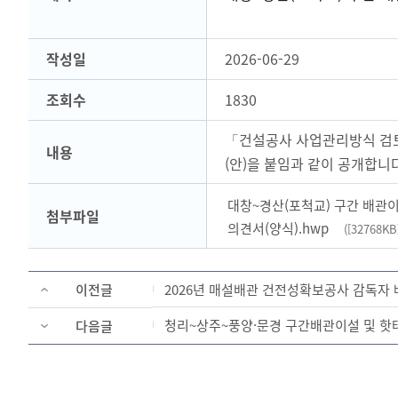
작성일
2026-06-29
조회수
1830
「건설공사 사업관리방식 검토
내용
(안)을 붙임과 같이 공개합니다
대창~경산(포척교) 구간 배관
첨부파일
의견서(양식).hwp
([32768KB
이전글
2026년 매설배관 건전성확보공사 감독자 
청리~상주~풍양·문경 구간배관이설 및 핫
다음글