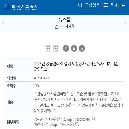
본문으로 가기
통합검색
전체메뉴
뉴스룸
공지사항
전자점자
전자점자
페이스북
트위터
블로그
바로보기
다운로드
2026년 공급관리소 설비 도장공사 공사감독자 배치기준
제목
(안) 공고
작성일
2026-03-23
조회수
915
「건설공사 사업관리방식 검토기준 및 업무수행지침」 제8조
(공사감독자 배치기준)에 의거, 우리공사에서 시행하는 "2026년
내용
공급관리소 설비 도장공사"의 공사감독자 배치기준(안)을 붙임과
같이 공개합니다.
미리보기
공사감독자 배치기준(안).hwp
([130560KB])
첨부파일
미리보기
의견서(양식).hwp
([39936KB])