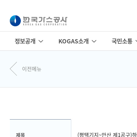
정보공개
KOGAS소개
국민소통
이전메뉴
(평택기지~안산 제1공구)
제목