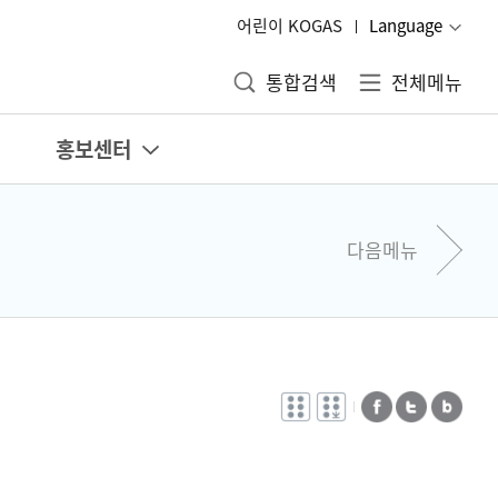
어린이 KOGAS
Language
통합검색
전체메뉴
홍보센터
다음메뉴
전자점자
전자점자
페이스북
트위터
블로그
바로보기
다운로드