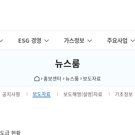
카피라이트로 가기
본문으로 가기
주메뉴로 가기
ESG 경영
가스정보
주요사업
뉴스룸
홍보센터
뉴스룸
보도자료
보도자료
공지사항
보도해명(설명)자료
기초정보
하도급 현황