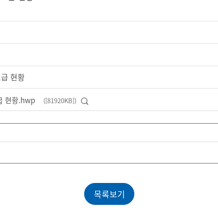
도급 현황
 현황.hwp
([81920KB])
미리보기
목록보기