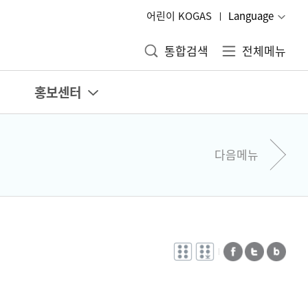
어린이 KOGAS
Language
통합검색
전체메뉴
홍보센터
다음메뉴
전자점자
전자점자
페이스북
트위터
블로그
바로보기
다운로드