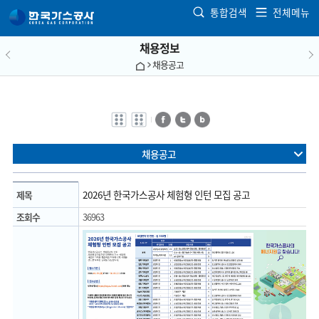
본문으로 가기
통합검색
전체메뉴
채용정보
채용공고
전자점자
전자점자
페이스북
트위터
블로그
바로보기
다운로드
채용공고
2026년 한국가스공사 체험형 인턴 모집 공고
제목
조회수
36963