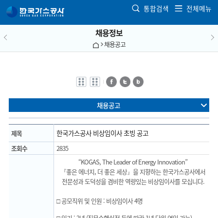
본문으로 가기
통합검색
전체메뉴
채용정보
채용공고
전자점자
전자점자
페이스북
트위터
블로그
바로보기
다운로드
채용공고
한국가스공사 비상임이사 초빙 공고
제목
조회수
2835
“KOGAS, The Leader of Energy Innovation”
『좋은 에너지, 더 좋은 세상』을 지향하는 한국가스공사에서
전문성과 도덕성을 겸비한 역량있는 비상임이사를 모십니다.
□ 공모직위 및 인원 : 비상임이사 4명
□ 임기 : 2년 (직무수행실적 등에 따라 1년 단위 연임 가능)