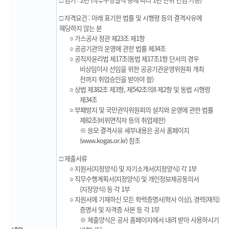
□ 자격요건 : 아래 표기한 법률 및 시행령 등의 결격사유에
해당하지 않는 분
○ 가스공사 정관 제23조 제1항
○ 공공기관의 운영에 관한 법률 제34조
○ 공직자윤리법 제17조(동법 제17조1항 단서의 경우
비상임이사 선임을 위한 공공기관운영위원회 개최
전까지 취업승인을 받아야 함)
○ 상법 제382조 제3항, 제542조의8 제2항 및 동법 시행령
제34조
○ 부패방지 및 국민권익위원회의 설치와 운영에 관한 법률
제82조(비위면직자 등의 취업제한)
※ 응모 결격사유 세부내용은 공사 홈페이지
(www.kogas.or.kr) 참조
□ 제출서류
○ 지원서(지정양식) 및 자기소개서(지정양식) 각 1부
○ 직무수행계획서(지정양식) 및 개인정보제공동의서
(지정양식) 등 각 1부
○ 지원서에 기재하신 모든 학력증명서(학사 이상), 경력(재직)
증명서 및 자격증 사본 등 각 1부
※ 제출양식은 공사 홈페이지에서 내려 받아 사용하시기