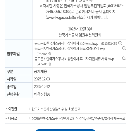
○ 자세한 사항은 한국가스공사 임원추천위원회(☎053-670-
0746, 0662, 0383)로 문의하시거나 공사 홈페이지
(www.kogas.or.kr)를 참조하시기 바랍니다.
2025년 12월 3일
한국가스공사 임원추천위원회
미리보기
공고문1. 한국가스공사 비상임이사 초빙공고.hwp
([110592KB])
미리보기
공고문2. 한국가스공사 비상임이사 응모 결격사유.hwp
첨부파일
([73216KB])
미리보기
공고문3. 한국가스공사 비상임이사 후보자 지원서류 서식.hwp
([43520KB])
구분
공개채용
시작일
2025-12-03
종료일
2025-12-12
진행현황
채용진행중
이전글
한국가스공사 상임감사위원 초빙 공고
다음글
2026년 한국가스공사 상반기 일반직(신입, 경력), 연구직, 별정직 채용공고