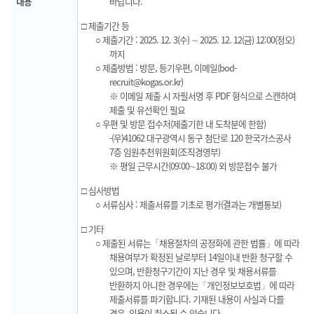
내용
바랍니다.
□ 제출기간 등
○ 제출기간 : 2025. 12. 3(수) ∼ 2025. 12. 12(금) 12:00(정오)
까지
○ 제출방법 : 방문, 등기우편, 이메일(bod-
recruit@kogas.or.kr)
※ 이메일 제출 시 자필서명 후 PDF 형식으로 스캔하여
제출 및 유선확인 필요
○ 우편 및 방문 접수처(제출기한 내 도착분에 한함)
-(우)41062 대구광역시 동구 첨단로 120 한국가스공사
7층 임원추천위원회(조직경영부)
※ 평일 근무시간(09:00∼18:00) 외 방문접수 불가
□ 심사방법
○ 서류심사 : 제출서류를 기초로 평가(결과는 개별통보)
□ 기타
○ 제출된 서류는「채용절차의 공정화에 관한 법률」에 따라
채용여부가 확정된 날로부터 14일이내 반환 청구할 수
있으며, 반환청구기간이 지난 경우 및 채용서류를
반환하지 아니한 경우에는「개인정보보호법」에 따라
제출서류를 파기합니다. 기재된 내용이 사실과 다를
경우, 임용이 취소될 수 있습니다.