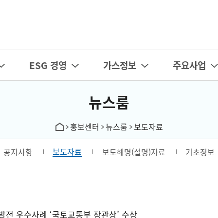
카피라이트로 가기
본문으로 가기
주메뉴로 가기
ESG 경영
가스정보
주요사업
뉴스룸
홍보센터
뉴스룸
보도자료
보도자료
공지사항
보도해명(설명)자료
기초정보
발전 우수사례 ‘국토교통부 장관상’ 수상