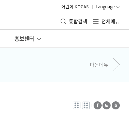
어린이 KOGAS
Language
통합검색
전체메뉴
홍보센터
다음메뉴
전자점자
전자점자
페이스북
트위터
블로그
바로보기
다운로드