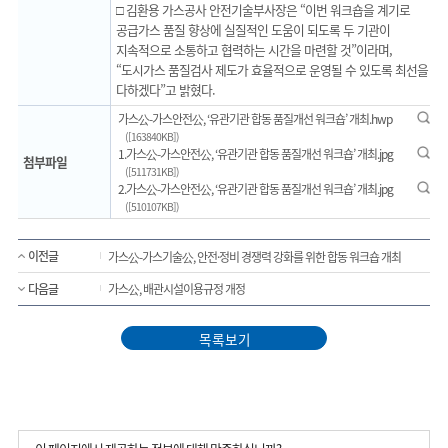
□ 김환용 가스공사 안전기술부사장은 “이번 워크숍을 계기로
공급가스 품질 향상에 실질적인 도움이 되도록 두 기관이
지속적으로 소통하고 협력하는 시간을 마련할 것”이라며,
“도시가스 품질검사 제도가 효율적으로 운영될 수 있도록 최선을
다하겠다”고 밝혔다.
미리보기
가스公-가스안전公, ‘유관기관 합동 품질개선 워크숍’ 개최.hwp
([163840KB])
미리보기
1.가스公-가스안전公, ‘유관기관 합동 품질개선 워크숍’ 개최.jpg
첨부파일
([511731KB])
미리보기
2.가스公-가스안전公, ‘유관기관 합동 품질개선 워크숍’ 개최.jpg
([510107KB])
이전글
가스公-가스기술公, 안전·정비 경쟁력 강화를 위한 합동 워크숍 개최
다음글
가스公, 배관시설이용규정 개정
목록보기