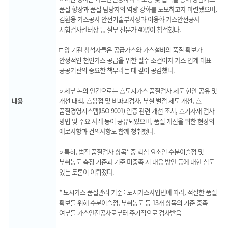
품질 향상과 품질 담당자의 역량 강화를 도모하고자 마련됐으며,
김환용 가스공사 안전기술부사장과 이융화 가스안전공사
시험검사센터장 등 실무 전문가 40명이 참석했다.
□ 양 기관 참석자들은 공급가스와 가스설비의 품질 확보가
안정적인 천연가스 공급을 위한 필수 조건이자 가스 업계 대표
공공기관의 중요한 책무라는 데 깊이 공감했다.
○ 세부 논의 안건으로는 △도시가스 품질검사 제도 현안 공유 및
내용
개선 대책, △용접 및 비파괴검사, 부실 벌점 제도 개선, △
품질경영시스템(ISO 9001) 인증 관련 개선 조치, △기자재 검사
방법 및 주요 사례 등이 공유되었으며, 품질 개선을 위한 현장의
애로사항과 건의사항도 함께 청취했다.
○ 특히, 법적 품질검사 항목* 중 핵심 요소인 수분이슬점 및
부취농도 측정 기준과 기준 미충족 시 대응 방안 등에 대한 심도
있는 토론이 이뤄졌다.
* 도시가스 품질관리 기준 : 도시가스사업법에 따라, 적절한 품질
확보를 위해 수분이슬점, 부취농도 등 13개 항목의 기준 충족
여부를 가스안전공사로부터 주기적으로 검사받음