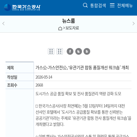
본문으로 가기
통합검색
전체메뉴
뉴스룸
보도자료
전자점자
전자점자
페이스북
트위터
블로그
바로보기
다운로드
가스公-가스안전公, ‘유관기관 합동 품질개선 워크숍’ 개최
제목
작성일
2026-05-14
조회수
2668
도시가스 공급 품질 확보 및 전사 품질관리 역량 강화 도모
□ 한국가스공사(사장 최연혜)는 5월 13일부터 14일까지 대전
선샤인 호텔에서 ‘도시가스 공급품질 확보를 통한 신뢰받는
공공기관’이라는 주제로 ‘유관기관 합동 전사 품질개선 워크숍’을
개최했다고 밝혔다.
○ 이번 행사는 가스안전공사와의 소통 및 협력을 통해 공급가스