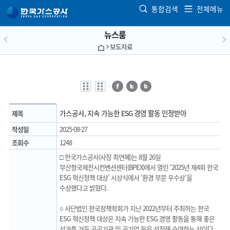
본문으로 가기
통합검색
전체메뉴
뉴스룸
보도자료
전자점자
전자점자
페이스북
트위터
블로그
바로보기
다운로드
가스공사, 지속 가능한 ESG 경영 활동 인정받아
제목
작성일
2025-08-27
조회수
1248
□ 한국가스공사(사장 최연혜)는 8월 26일
부산항국제전시컨벤션센터(BPEX)에서 열린 ‘2025년 제4회 한국
ESG 혁신정책 대상’ 시상식에서 ‘환경 부문 우수상’을
수상했다고 밝혔다.
○ 사단법인 한국정책학회가 지난 2022년부터 주최하는 한국
ESG 혁신정책 대상은 지속 가능한 ESG 경영 활동을 통해 좋은
성과를 거둔 공공기관 및 공기업 등을 선정해 수여하는 상이다.