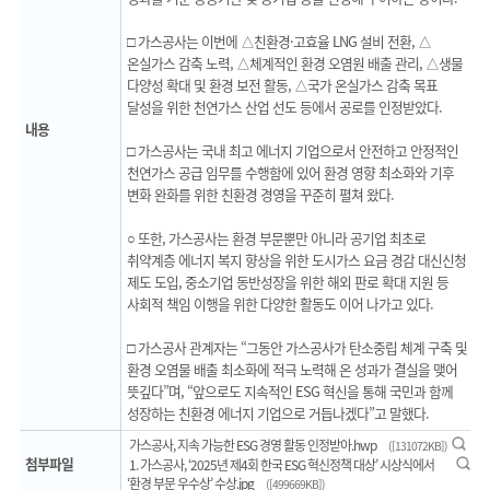
□ 가스공사는 이번에 △친환경·고효율 LNG 설비 전환, △
온실가스 감축 노력, △체계적인 환경 오염원 배출 관리, △생물
다양성 확대 및 환경 보전 활동, △국가 온실가스 감축 목표
달성을 위한 천연가스 산업 선도 등에서 공로를 인정받았다.
내용
□ 가스공사는 국내 최고 에너지 기업으로서 안전하고 안정적인
천연가스 공급 임무를 수행함에 있어 환경 영향 최소화와 기후
변화 완화를 위한 친환경 경영을 꾸준히 펼쳐 왔다.
○ 또한, 가스공사는 환경 부문뿐만 아니라 공기업 최초로
취약계층 에너지 복지 향상을 위한 도시가스 요금 경감 대신신청
제도 도입, 중소기업 동반성장을 위한 해외 판로 확대 지원 등
사회적 책임 이행을 위한 다양한 활동도 이어 나가고 있다.
□ 가스공사 관계자는 “그동안 가스공사가 탄소중립 체계 구축 및
환경 오염물 배출 최소화에 적극 노력해 온 성과가 결실을 맺어
뜻깊다”며, “앞으로도 지속적인 ESG 혁신을 통해 국민과 함께
성장하는 친환경 에너지 기업으로 거듭나겠다”고 말했다.
미리보기
가스공사, 지속 가능한 ESG 경영 활동 인정받아.hwp
([131072KB])
첨부파일
미리보기
1. 가스공사, ‘2025년 제4회 한국 ESG 혁신정책 대상’ 시상식에서
‘환경 부문 우수상’ 수상.jpg
([499669KB])