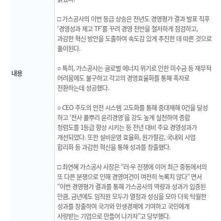
□ 가스공사의 이번 등급 상승은 전년도 경영평가 결과 발표 직후
‘경영성과 제고 TF’를 꾸려 경영 전반을 철저하게 점검하고,
과감한 혁신 방안을 도출하여 속도감 있게 추진한 데 따른 것으로
풀이된다.
○ 특히, 가스공사는 글로벌 에너지 위기로 인한 미수금 등 재무적
내용
어려움에도 불구하고 각고의 경영효율화를 통해 흑자로
전환하는데 성공했다.
○ CEO 주도의 안전 시스템 고도화를 통해 중대재해 0건을 달성
하고 ‘전사 풀뿌리 윤리경영’을 강도 높게 실천하여 종합
청렴도를 1등급 향상 시키는 등 전년 대비 주요 경영성과가
개선되었다. 또한 설비운영 효율화, 원가절감, 국내외 사업
합리화 등 과감한 혁신을 통해 성과를 창출했다.
□ 최연혜 가스공사 사장은 “러-우 전쟁에 이어 최근 중동에서의
또 다른 분쟁으로 인해 경영여건이 여전히 녹록치 않다” 면서
“이번 경영평가 결과를 통해 가스공사의 역량과 성과가 입증된
만큼, 금년에도 임직원 모두가 열정과 성심을 모아 더욱 탁월한
성과를 창출하여 국가와 민생경제에 기여하고 국민에게
사랑받는 기업으로 만들어 나가자”고 당부했다.