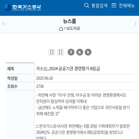
본문으로 가기
통합검색
전체메뉴
뉴스룸
보도자료
전자점자
전자점자
페이스북
트위터
블로그
바로보기
다운로드
가스公, 2024 공공기관 경영평가 B등급
제목
작성일
2025-06-20
조회수
2738
- 최연혜 사장 “러-우 전쟁, 미수금 등 어려운 경영환경에서도
전직원이 합심하여 성과를 이뤄내
- 금년에도 노력을 배가하여 더 좋은 기업으로 국민사랑을 받기
위해 매진할 것”
□ 한국가스공사(사장 최연혜)는 6월 20일 기획재정부가 발표한
2024년도 공공기관 경영평가에서 B등급(양호)을 받았다고
밝혔다.