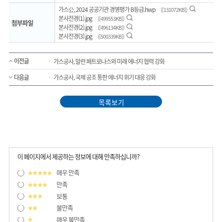
미리보기
가스公, 2024 공공기관 경영평가 B등급.hwp
([131072KB])
미리보기
본사전경(1).jpg
([499553KB])
첨부파일
미리보기
본사전경(2).jpg
([496134KB])
미리보기
본사전경(3).jpg
([500339KB])
이전글
가스공사, 말련 페트로나스와 미래 에너지 협력 강화
다음글
가스공사, 국제 공조 통한 에너지 위기 대응 강화
목록보기
이 페이지에서 제공하는 정보에 대해 만족하십니까?
매우 만족
만족
보통
불만족
매우 불만족